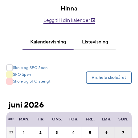
Hinna
Legg til i din kalender
Kalendervisning
Listevisning
Fargeforklaring
Skole og SFO åpen
SFO åpen
Vis hele skoleåret
Skole og SFO stengt
juni 2026
MAN.
TIR.
ONS.
TOR.
FRE.
LØR.
SØN.
UKE
1
2
3
4
5
6
7
23