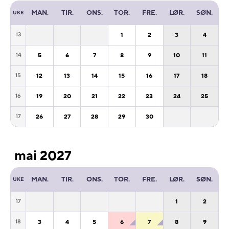
MAN.
TIR.
ONS.
TOR.
FRE.
LØR.
SØN.
UKE
1
2
3
4
13
5
6
7
8
9
10
11
14
12
13
14
15
16
17
18
15
19
20
21
22
23
24
25
16
26
27
28
29
30
17
mai 2027
MAN.
TIR.
ONS.
TOR.
FRE.
LØR.
SØN.
UKE
1
2
17
3
4
5
6
7
8
9
18