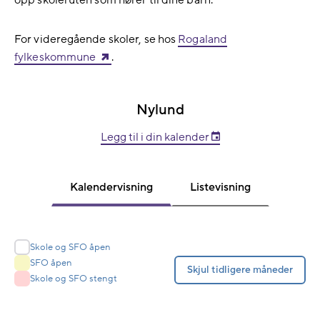
opp skoleruten som hører til dine barn.
For videregående skoler, se hos
Rogaland
fylkeskommune
.
Nylund
Legg til i din kalender
Kalendervisning
Listevisning
Fargeforklaring
Skole og SFO åpen
SFO åpen
Skjul tidligere måneder
Skole og SFO stengt