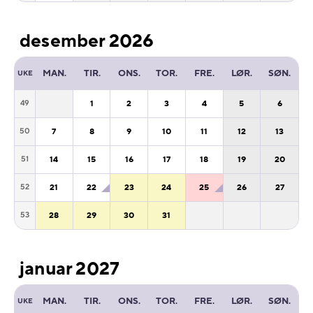
desember 2026
MAN.
TIR.
ONS.
TOR.
FRE.
LØR.
SØN.
UKE
1
2
3
4
5
6
49
7
8
9
10
11
12
13
50
14
15
16
17
18
19
20
51
21
22
23
24
25
26
27
52
28
29
30
31
53
januar 2027
MAN.
TIR.
ONS.
TOR.
FRE.
LØR.
SØN.
UKE