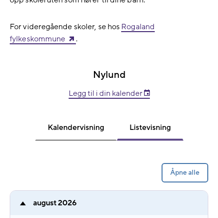
opp skoleruten som hører til dine barn.
For videregående skoler, se hos
Rogaland
fylkeskommune
.
Nylund
Legg til i din kalender
Kalendervisning
Listevisning
Åpne alle
august 2026