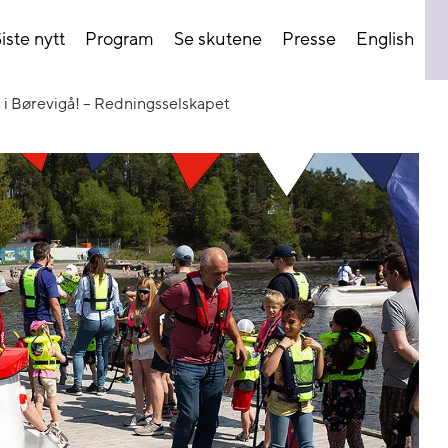
iste nytt
Program
Se skutene
Presse
English
s i Børevigå! – Redningsselskapet