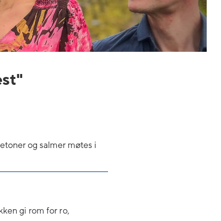
est"
ketoner og salmer møtes i
kken gi rom for ro,