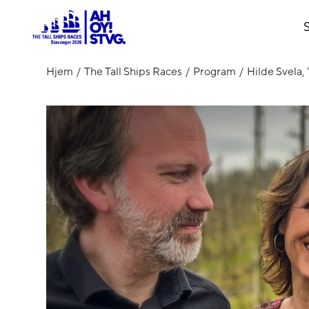
S
Hjem
The Tall Ships Races
Program
Hilde Svela, 