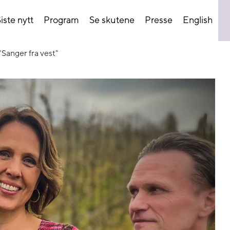
iste nytt
Program
Se skutene
Presse
English
"Sanger fra vest"