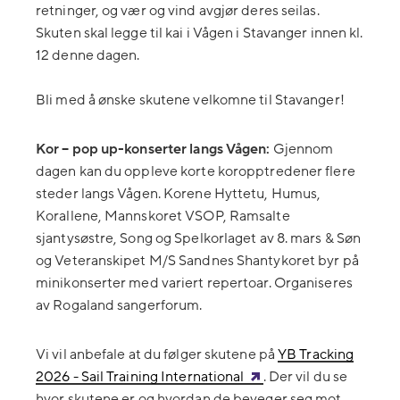
retninger, og vær og vind avgjør deres seilas.
Skuten skal legge til kai i Vågen i Stavanger innen kl.
12 denne dagen.
Bli med å ønske skutene velkomne til Stavanger!
Kor – pop up-konserter langs Vågen:
Gjennom
dagen kan du oppleve korte koropptredener flere
steder langs Vågen. Korene Hyttetu, Humus,
Korallene, Mannskoret VSOP, Ramsalte
sjantysøstre, Song og Spelkorlaget av 8. mars & Søn
og Veteranskipet M/S Sandnes Shantykoret byr på
minikonserter med variert repertoar. Organiseres
av Rogaland sangerforum.
Vi vil anbefale at du følger skutene på
YB Tracking
2026 - Sail Training International
. Der vil du se
hvor skutene er og hvordan de beveger seg mot