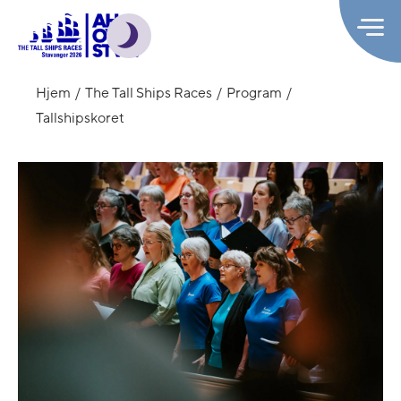
Hjem
The Tall Ships Races
Program
Tallshipskoret