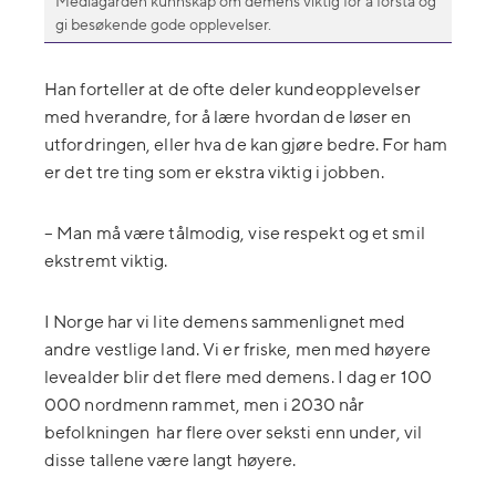
Mediagården kunnskap om demens viktig for å forstå og
gi besøkende gode opplevelser.
Han forteller at de ofte deler kundeopplevelser
med hverandre, for å lære hvordan de løser en
utfordringen, eller hva de kan gjøre bedre. For ham
er det tre ting som er ekstra viktig i jobben.
–
Man må være tålmodig, vise respekt og et smil
ekstremt viktig.
I Norge har vi lite demens sammenlignet med
andre vestlige land. Vi er friske, men med høyere
levealder blir det flere med demens. I dag er 100
000 nordmenn rammet, men i 2030 når
befolkningen har flere over seksti enn under, vil
disse tallene være langt høyere.