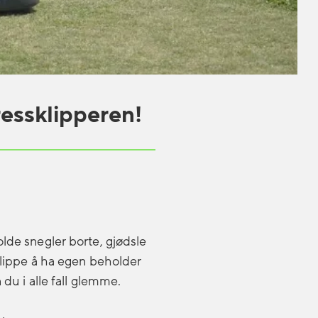
essklipperen!
olde snegler borte, gjødsle
 slippe å ha egen beholder
 du i alle fall glemme.