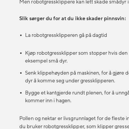
Men robotgressklippere kan lett skade smådyr i
Slik sørger du for at du ikke skader pinnsvin:
La robotgressklipperen gå på dagtid
Kjøp robotgressklipper som stopper hvis den s
eksempel små dyr.
Senk klippehøyden på maskinen, for å gjøre det
dyr å komme seg under gressklipperen.
Bygge et kantgjerde rundt plenen, for å unngå
kommer inn i hagen.
Pollen og nektar er livsgrunnlaget for de fleste
du bruker robotgressklipper, som klipper gres