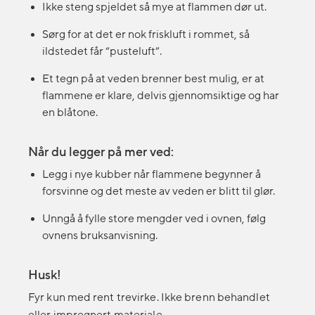
Ikke steng spjeldet så mye at flammen dør ut.
Sørg for at det er nok friskluft i rommet, så
ildstedet får “pusteluft”.
Et tegn på at veden brenner best mulig, er at
flammene er klare, delvis gjennomsiktige og har
en blåtone.
Når du legger på mer ved:
Legg i nye kubber når flammene begynner å
forsvinne og det meste av veden er blitt til glør.
Unngå å fylle store mengder ved i ovnen, følg
ovnens bruksanvisning.
Husk!
Fyr kun med rent trevirke. Ikke brenn behandlet
eller impregnert materiale.