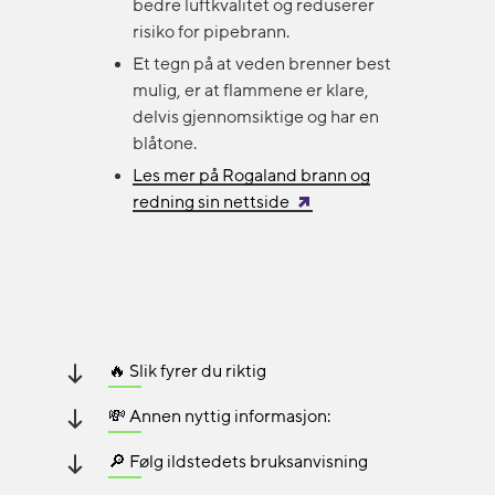
bedre luftkvalitet og reduserer
risiko for pipebrann.
Et tegn på at veden brenner best
mulig, er at flammene er klare,
delvis gjennomsiktige og har en
blåtone.
Les mer på Rogaland brann og
redning sin nettside
🔥 Slik fyrer du riktig
💸 Annen nyttig informasjon:
🔎 Følg ildstedets bruksanvisning