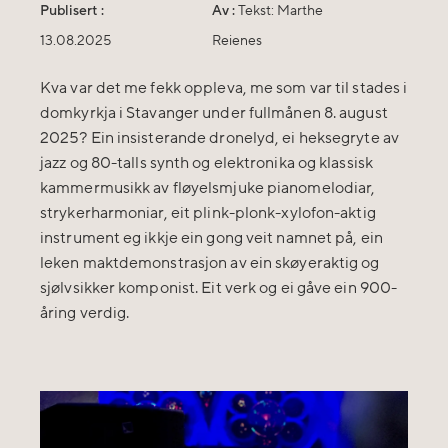
Publisert :
Av :
Tekst: Marthe
13.08.2025
Reienes
Kva var det me fekk oppleva, me som var til stades i
domkyrkja i Stavanger under fullmånen 8. august
2025? Ein insisterande dronelyd, ei heksegryte av
jazz og 80-talls synth og elektronika og klassisk
kammermusikk av fløyelsmjuke pianomelodiar,
strykerharmoniar, eit plink-plonk-xylofon-aktig
instrument eg ikkje ein gong veit namnet på, ein
leken maktdemonstrasjon av ein skøyeraktig og
sjølvsikker komponist. Eit verk og ei gåve ein 900-
åring verdig.