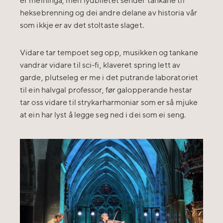
er meininga, men lydbiletet sender tankane til
heksebrenning og dei andre delane av historia vår
som ikkje er av det stoltaste slaget.
Vidare tar tempoet seg opp, musikken og tankane
vandrar vidare til sci-fi, klaveret spring lett av
garde, plutseleg er me i det putrande laboratoriet
til ein halvgal professor, før galopperande hestar
tar oss vidare til strykarharmoniar som er så mjuke
at ein har lyst å legge seg ned i dei som ei seng.