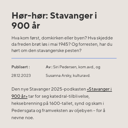
Hør-hør: Stavanger i
900 år
Hva kom først, domkirken eller byen? Hva skjedde
da freden brøt løs i mai 1945? Og forresten, har du
hørt om den stavangerske pesten?
Publisert :
Av :
Siri Pedersen, kom.avd., og
28.12.2023
Susanna Arsky, kulturavd.
Den nye Stavanger 2025-podkasten
«Stavanger i
900 år»
tar for seg katedral-tilblivelse,
heksebrenning på 1600-tallet, synd og skam i
Pedersgata og framveksten av oljebyen – for å
nevne noe.