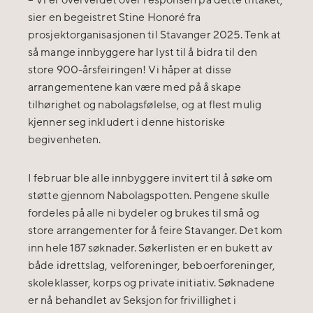
–
Vi er overveldet over responsen på dette tiltaket,
sier en begeistret Stine Honoré fra
prosjektorganisasjonen til Stavanger 2025. Tenk at
så mange innbyggere har lyst til å bidra til den
store 900-årsfeiringen! Vi håper at disse
arrangementene kan være med på å skape
tilhørighet og nabolagsfølelse, og at flest mulig
kjenner seg inkludert i denne historiske
begivenheten.
I februar ble alle innbyggere invitert til å søke om
støtte gjennom Nabolagspotten. Pengene skulle
fordeles på alle ni bydeler og brukes til små og
store arrangementer for å feire Stavanger. Det kom
inn hele 187 søknader. Søkerlisten er en bukett av
både idrettslag, velforeninger, beboerforeninger,
skoleklasser, korps og private initiativ. Søknadene
er nå behandlet av Seksjon for frivillighet i