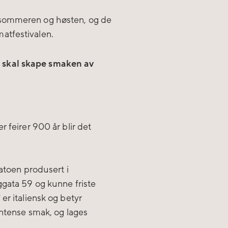
 sommeren og høsten, og de
atfestivalen.
 skal skape smaken av
r feirer 900 år blir det
latoen produsert i
ggata 59 og kunne friste
er italiensk og betyr
intense smak, og lages