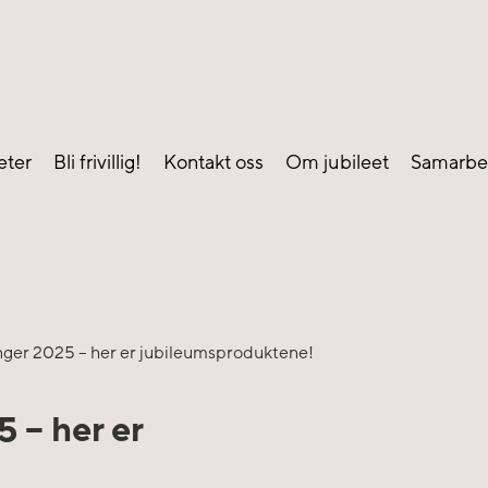
eter
Bli frivillig!
Kontakt oss
Om jubileet
Samarbe
ger 2025 – her er jubileumsproduktene!
 – her er