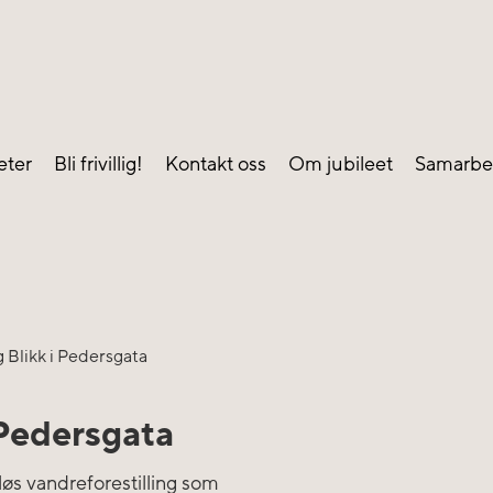
eter
Bli frivillig!
Kontakt oss
Om jubileet
Samarbe
g Blikk i Pedersgata
 Pedersgata
øs vandreforestilling som