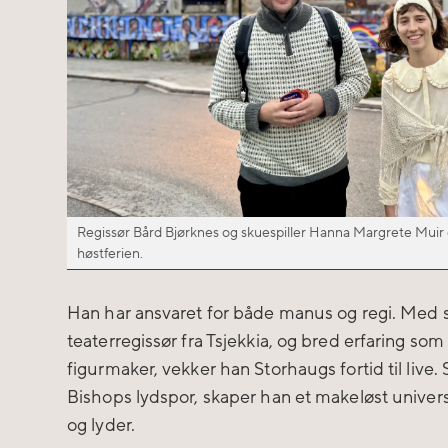
Regissør Bård Bjørknes og skuespiller Hanna Margrete Muir e
høstferien.
Han har ansvaret for både manus og regi. Med 
teaterregissør fra Tsjekkia, og bred erfaring som 
figurmaker, vekker han Storhaugs fortid til li
Bishops lydspor, skaper han et makeløst univer
og lyder.