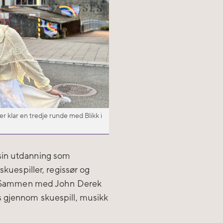
r klar en tredje runde med Blikk i
sin utdanning som
skuespiller, regissør og
ve. Sammen med John Derek
s gjennom skuespill, musikk