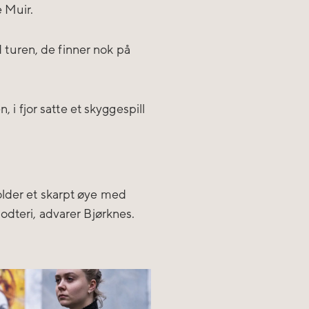
 Muir.
ed turen, de finner nok på
, i fjor satte et skyggespill
older et skarpt øye med
odteri, advarer Bjørknes.