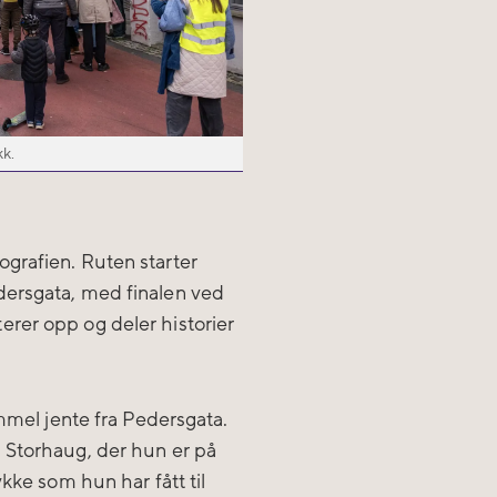
kk.
grafien. Ruten starter
dersgata, med finalen ved
rer opp og deler historier
ammel jente fra Pedersgata.
 Storhaug, der hun er på
kke som hun har fått til