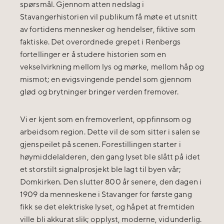
spørsmål. Gjennom atten nedslag i
Stavangerhistorien vil publikum få møte et utsnitt
av fortidens mennesker og hendelser, fiktive som
faktiske. Det overordnede grepet i Renbergs
fortellinger er å studere historien som en
vekselvirkning mellom lys og mørke, mellom håp og
mismot; en evigsvingende pendel som gjennom
glød og brytninger bringer verden fremover.
Vi er kjent som en fremoverlent, oppfinnsom og
arbeidsom region. Dette vil de som sitter i salen se
gjenspeilet på scenen. Forestillingen starter i
høymiddelalderen, den gang lyset ble slått på idet
et storstilt signalprosjekt ble lagt til byen vår;
Domkirken. Den slutter 800 år senere, den dagen i
1909 da menneskene i Stavanger for første gang
fikk se det elektriske lyset, og håpet at fremtiden
ville bli akkurat slik; opplyst, moderne, vidunderlig.