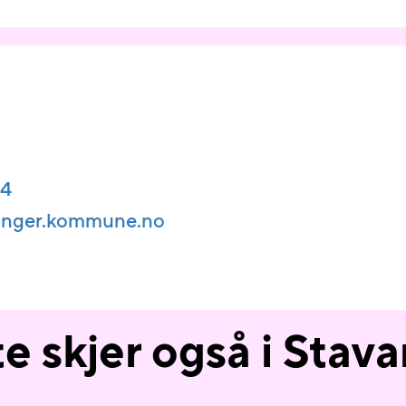
84
vanger.kommune.no
e skjer også i Stav