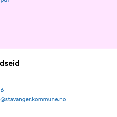
.pdf
ldseid
86
id@​stavanger.kommune.no