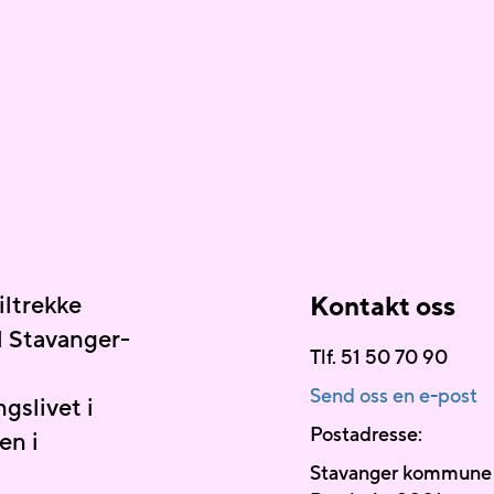
iltrekke
Kontakt oss
il Stavanger-
Tlf. 51 50 70 90
Send oss en e-post
slivet i
Postadresse:
en i
Stavanger kommune