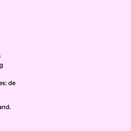
a
g
es: de
and.