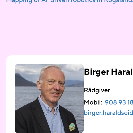
Mapping of AI-driven robotics in Rogaland
Birger Hara
Rådgiver
Mobil:
908 93 1
birger.haraldse