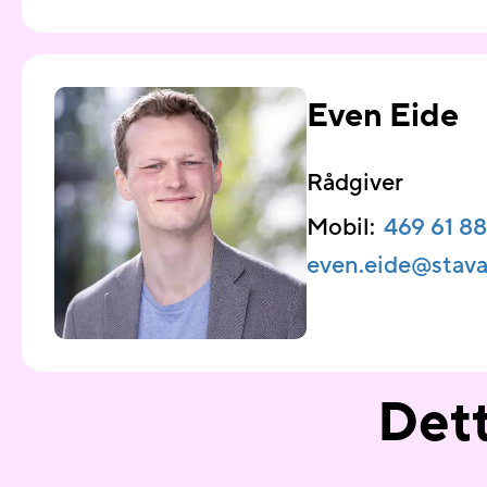
Even Eide
Rådgiver
Mobil:
469 61 8
even.eide@​sta
Dett