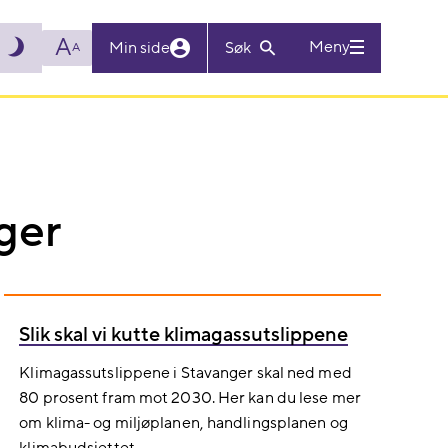
A
Meny
Min side
Søk
A
ger
Slik skal vi kutte klimagassutslippene
Klimagassutslippene i Stavanger skal ned med
80 prosent fram mot 2030. Her kan du lese mer
om klima- og miljøplanen, handlingsplanen og