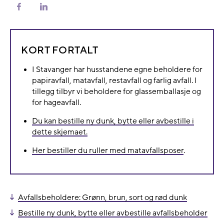
Del
Del
på
på
Facebook
LinkedIn
KORT FORTALT
I Stavanger har husstandene egne beholdere for
papiravfall, matavfall, restavfall og farlig avfall. I
tillegg tilbyr vi beholdere for glassemballasje og
for hageavfall.
Du kan bestille ny dunk, bytte eller avbestille i
dette skjemaet.
Her bestiller du ruller med matavfallsposer
.
Avfallsbeholdere: Grønn, brun, sort og rød dunk
Bestille ny dunk, bytte eller avbestille avfallsbeholder