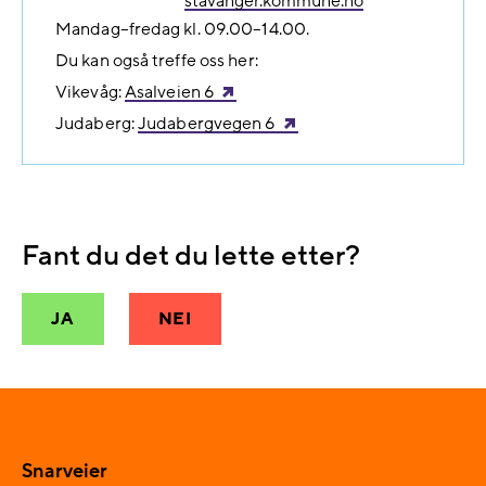
stavanger.kommune.no
Mandag–fredag kl. 09.00–14.00.
Du kan også treffe oss her:
Vikevåg:
Asalveien 6
Judaberg:
Judabergvegen 6
Fant du det du lette etter?
JA
NEI
Snarveier