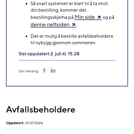
Så snart systemet er klart til å ta imot
din bestilling, kommer det
Min side
bestillingsskjema på
og på
denne nettsiden
.
Det er mulig å bestille avfallsbeholdere
til nybygg gjennom sommeren.
Sist oppdatert 2. juli kl. 15.28
Del
Del
Del melding:
på
på
Facebook
LinkedIn
Avfallsbeholdere
Oppdatert:
01.07.2026