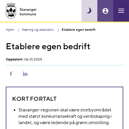
Hjem
Næring og arbeidsliv
Etablere egen bedrift
Etablere egen bedrift
Oppdatert:
06.10.2025
Del
Del
på
på
Facebook
LinkedIn
KORT FORTALT
Stavanger-regionen skal være storbyområdet
med størst konkurransekraft og verdiskaping i
landet, og være ledende på grønn omstilling.