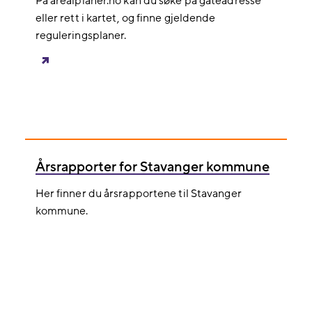
På arealplaner.no kan du søke på gateadresse
eller rett i kartet, og finne gjeldende
reguleringsplaner.
Årsrapporter for Stavanger kommune
Her finner du årsrapportene til Stavanger
kommune.