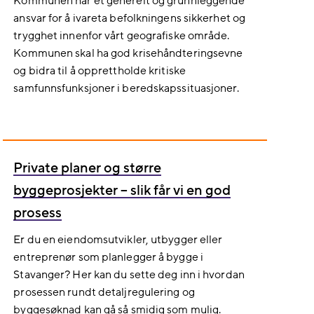
Kommunen har et generelt og grunnleggende
ansvar for å ivareta befolkningens sikkerhet og
trygghet innenfor vårt geografiske område.
Kommunen skal ha god krisehåndteringsevne
og bidra til å opprettholde kritiske
samfunnsfunksjoner i beredskapssituasjoner.
Private planer og større
byggeprosjekter – slik får vi en god
prosess
Er du en eiendomsutvikler, utbygger eller
entreprenør som planlegger å bygge i
Stavanger? Her kan du sette deg inn i hvordan
prosessen rundt detaljregulering og
byggesøknad kan gå så smidig som mulig.