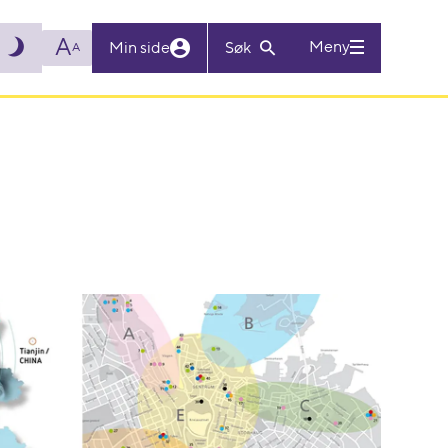
A
Meny
Min side
Søk
A