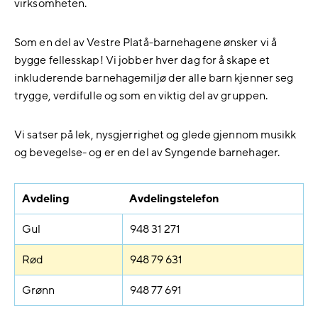
virksomheten.
Som en del av Vestre Platå-barnehagene ønsker vi å
bygge fellesskap! Vi jobber hver dag for å skape et
inkluderende barnehagemiljø der alle barn kjenner seg
trygge, verdifulle og som en viktig del av gruppen.
Vi satser på lek, nysgjerrighet og glede gjennom musikk
og bevegelse- og er en del av Syngende barnehager.
Avdeling
Avdelingstelefon
Gul
948 31 271
Rød
948 79 631
Grønn
948 77 691