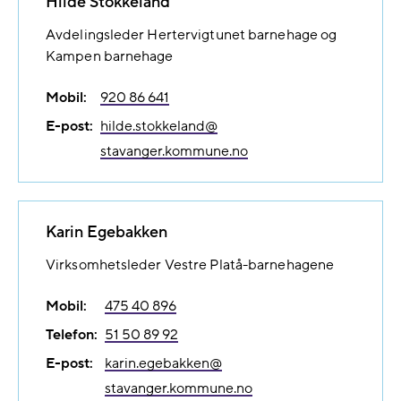
Hilde Stokkeland
Avdelingsleder Hertervigtunet barnehage og
Kampen barnehage
Mobil:
920 86 641
E-post:
hilde.stokkeland@​
stavanger.kommune.no
Karin Egebakken
Virksomhetsleder Vestre Platå-barnehagene
Mobil:
475 40 896
Telefon:
51 50 89 92
E-post:
karin.egebakken@​
stavanger.kommune.no