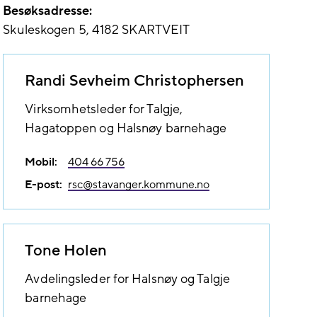
Besøksadresse:
Skuleskogen 5
4182
SKARTVEIT
Randi Sevheim Christophersen
Virksomhetsleder for Talgje,
Hagatoppen og Halsnøy barnehage
Mobil:
404 66 756
E-post:
rsc@​stavanger.kommune.no
Tone Holen
Avdelingsleder for Halsnøy og Talgje
barnehage