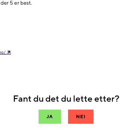
der 5 er best.
.no/
.
Fant du det du lette etter?
JA
NEI