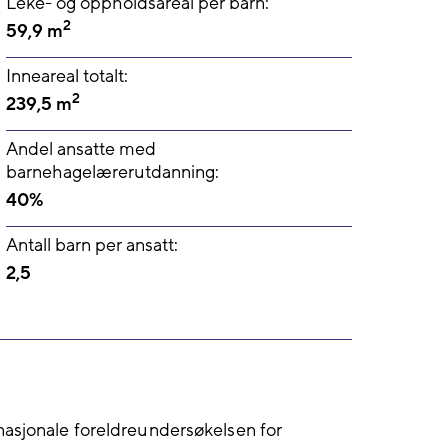
Leke- og oppholdsareal per barn:
2
59,9 m
Inneareal totalt:
2
239,5 m
Andel ansatte med
barnehagelærerutdanning:
40%
Antall barn per ansatt:
2,5
nasjonale foreldreundersøkelsen for