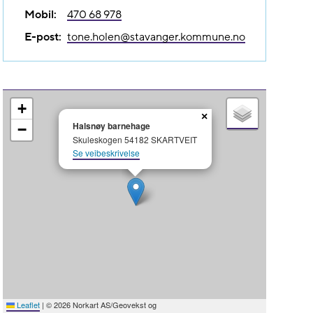
Mobil:
470 68 978
E-post:
tone.holen@​stavanger.kommune.no
+
×
Halsnøy barnehage
−
Skuleskogen 54182 SKARTVEIT
Se veibeskrivelse
Leaflet
|
© 2026 Norkart AS/Geovekst og