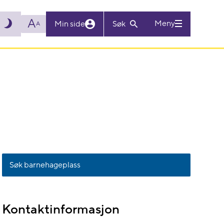
A
Meny
Min side
Søk
A
Søk barnehageplass
Kontaktinformasjon