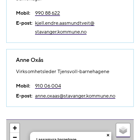
Mobil:
990 88 622
E-post:
kjell.endre.aasmundtveit@​
stavanger.kommune.no
Anne Oxås
Virksomhetsleder Tjensvoll-barnehagene
Mobil:
910 06 004
E-post:
anne.oxaas@​stavanger.kommune.no
+
×
−
Lassamyra barnehage