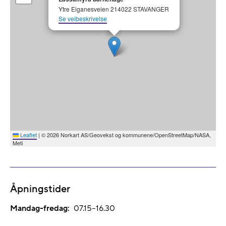
Ytre Eiganesveien 214022 STAVANGER
Se veibeskrivelse
Leaflet
|
© 2026 Norkart AS/Geovekst og kommunene/OpenStreetMap/NASA,
Meti
Åpningstider
Mandag-fredag:
07.15–16.30