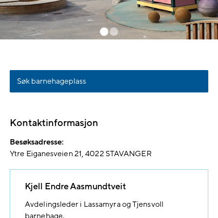
Søk barnehageplass
Kontaktinformasjon
Besøksadresse:
Ytre Eiganesveien 21
4022
STAVANGER
Kjell Endre Aasmundtveit
Avdelingsleder i Lassamyra og Tjensvoll
barnehage.