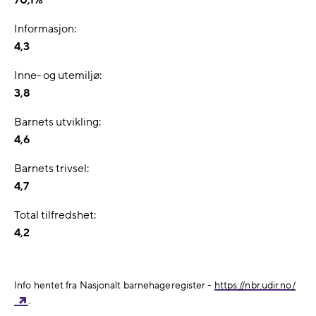
70,1%
Informasjon:
4,3
Inne- og utemiljø:
3,8
Barnets utvikling:
4,6
Barnets trivsel:
4,7
Total tilfredshet:
4,2
Info hentet fra Nasjonalt barnehageregister -
https://nbr.udir.no/
.