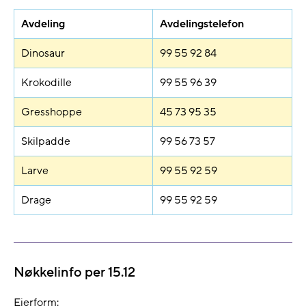
Avdeling
Avdelingstelefon
Dinosaur
99 55 92 84
Krokodille
99 55 96 39
Gresshoppe
45 73 95 35
Skilpadde
99 56 73 57
Larve
99 55 92 59
Drage
99 55 92 59
Nøkkelinfo per 15.12
Eierform: