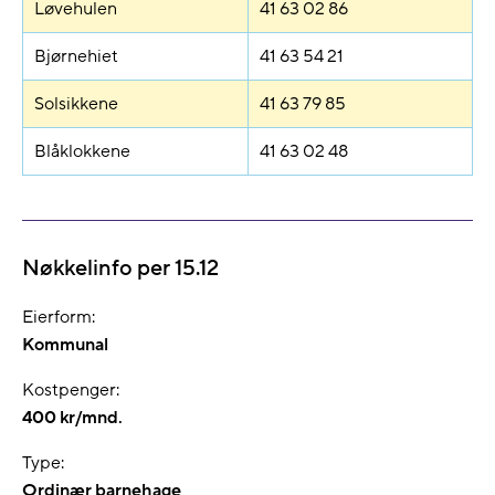
Løvehulen
41 63 02 86
Bjørnehiet
41 63 54 21
Solsikkene
41 63 79 85
Blåklokkene
41 63 02 48
Nøkkelinfo per 15.12
Eierform:
Kommunal
Kostpenger:
400 kr/mnd.
Type:
Ordinær barnehage