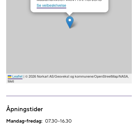
Se veibeskrivelse
Leaflet
|
© 2026 Norkart AS/Geovekst og kommunene/OpenStreetMap/NASA,
Meti
Åpningstider
Mandag-fredag:
07.30–16.30