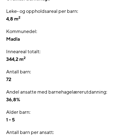
Leke- og oppholdsareal per barn:
2
4,8 m
Kommunedel:
Madla
Inneareal totalt:
2
344,2 m
Antall barn:
72
Andel ansatte med barnehagelærerutdanning:
36,8%
Alder barn:
1 - 5
Antall barn per ansatt: