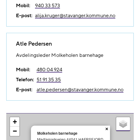
Mobil:
940 33 573
E-post:
alija.kruger@​stavanger.kommune.no
Atle Pedersen
Avdelingsleder Molkeholen barnehage
Mobil:
480 04 924
Telefon:
51 91 35 35
E-post:
atle.pedersen@​stavanger.kommune.no
+
×
−
Molkeholen barnehage
Madlamarkveien 44041 HAFRSFJORD