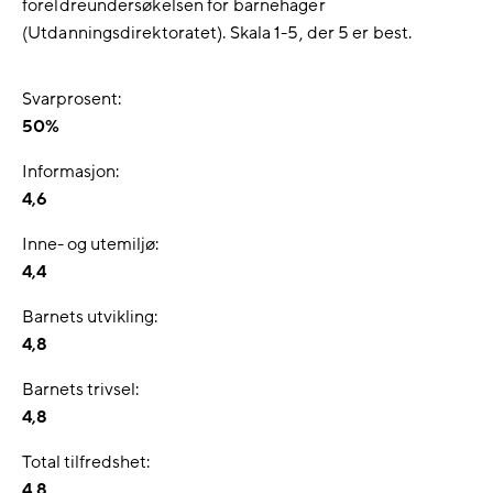
foreldreundersøkelsen for barnehager
(Utdanningsdirektoratet). Skala 1-5, der 5 er best.
Svarprosent:
50%
Informasjon:
4,6
Inne- og utemiljø:
4,4
Barnets utvikling:
4,8
Barnets trivsel:
4,8
Total tilfredshet:
4,8