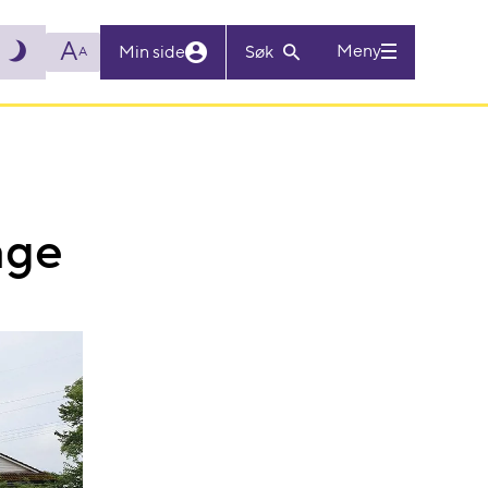
A
Meny
Min side
Søk
A
age