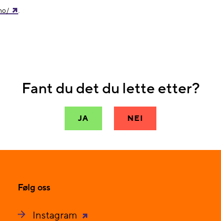
.no/
.
Fant du det du lette etter?
JA
NEI
Følg oss
Instagram