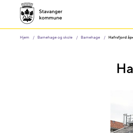
Hjem
Barnehage og skole
Barnehage
Hafrsfjord å
Ha