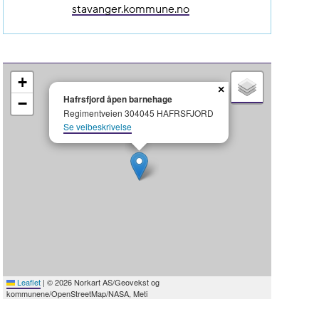
stavanger.kommune.no
+
×
Hafrsfjord åpen barnehage
−
Regimentveien 304045 HAFRSFJORD
Se veibeskrivelse
Leaflet
|
© 2026 Norkart AS/Geovekst og
kommunene/OpenStreetMap/NASA, Meti