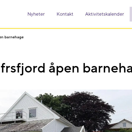
Nyheter
Kontakt
Aktivitetskalender
pen barnehage
frsfjord åpen barneh