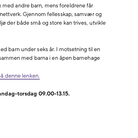
ek med andre barn, mens foreldrene får
ge nettverk. Gjennom fellesskap, samvær og
ljø der både små og store kan trives, utvikle
med barn under seks år. I motsetning til en
g sammen med barna i en åpen barnehage
å denne lenken.
andag-torsdag 09.00-13.15.