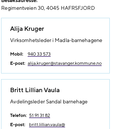
Besøksadresse:
Regimentveien 30
4045
HAFRSFJORD
Alija Kruger
Virksomhetsleder i Madla-barnehagene
Mobil:
940 33 573
E-post:
alija.kruger@​stavanger.kommune.no
Britt Lillian Vaula
Avdelingsleder Sandal barnehage
Telefon:
51 91 31 82
E-post:
britt.lillian.vaula@​