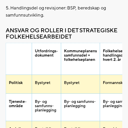
5. Handlingsdel og revisjoner: BSP, beredskap og
samfunnsutvikling.
ANSVAR OG ROLLER I DET STRATEGISKE
FOLKEHELSEARBEIDET
Utfordrings-
Kommuneplanens
Folkehelse-st
dokument
samfunnsdel =
handlingsdel 
folkehelseplanen
hvert 2. år
Politisk
Bystyret
Bystyret
Formannskap
Tjeneste-
By- og
By- og samfunns-
By- og samfu
område
samfunns-
planlegging
planlegging
planlegging