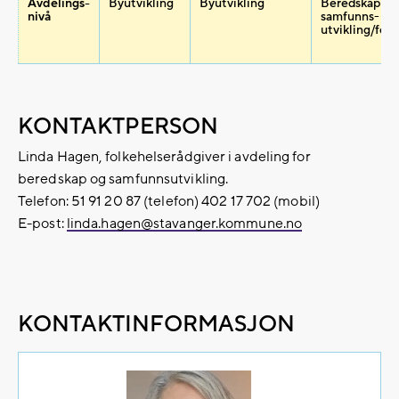
Avdelings-
Byutvikling
Byutvikling
Beredskap og
nivå
samfunns-
utvikling/fol
KONTAKTPERSON
Linda Hagen, folkehelserådgiver i avdeling for
beredskap og samfunnsutvikling.
Telefon: 51 91 20 87 (telefon) 402 17 702 (mobil)
E-post:
linda.hagen@​stavanger.kommune.no
KONTAKTINFORMASJON