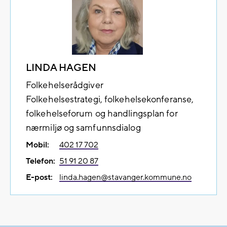
LINDA HAGEN
Folkehelserådgiver
Folkehelsestrategi, folkehelsekonferanse,
folkehelseforum og handlingsplan for
nærmiljø og samfunnsdialog
Mobil:
402 17 702
Telefon:
51 91 20 87
E-post:
linda.hagen@​stavanger.kommune.no