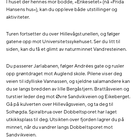
I huset der hennes mor bodde, «Enkesetet» (nå «Frida
Hansens hus»), kan du oppleve både utstillinger og
aktiviteter.
Turen fortsetter du over Hillevågstunellen, og følger
gatene opp mot Universitetssykehuset. Ser du litt til
siden, kan du få et glimt av naturminnet Vandresteinen.
Du passerer Jarlabanen, følger Andrées gate og rusler
opp grøntdraget mot Auglend skole. Pilene viser deg
veien til idylliske Vannassen, og sjeldne salamandere kan
du se langs bredden av lille Bergåstjern. Brattåsveien og
turstier leder deg mot Øvre Sandvikveien og Eikeberget.
Gå på kulverten over Hillevågsveien, og ta deg til
Solhøgda. Spiralbrua over Dobbeltsporet har laget
utkikksplass til deg. Utsikten over fjorden lagrer du på
minnet, når du vandrer langs Dobbeltsporet mot
Sandvikveien.