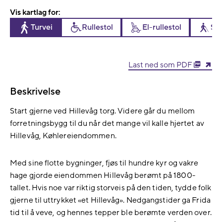
Vis kartlag for:
Turvei
Rullestol
El-rullestol
Sy
Last ned som PDF
Beskrivelse
Start gjerne ved Hillevåg torg. Videre går du mellom
forretningsbygg til du når det mange vil kalle hjertet av
Hillevåg, Køhlereiendommen.
Med sine flotte bygninger, fjøs til hundre kyr og vakre
hage gjorde eiendommen Hillevåg berømt på 1800-
tallet. Hvis noe var riktig storveis på den tiden, tydde folk
gjerne til uttrykket «et Hillevåg». Nedgangstider ga Frida
tid til å veve, og hennes tepper ble berømte verden over.