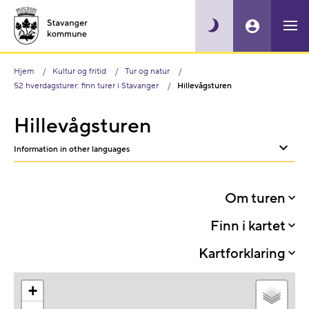
Hjem
Kultur og fritid
Tur og natur
52 hverdagsturer: finn turer i Stavanger
Hillevågsturen
Hillevågsturen
Information in other languages
Sh
or
Om turen
hid
Finn i kartet
oth
Kartforklaring
lan
+