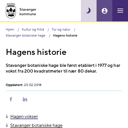
Hjem
Kultur og fritid
Tur og natur
Stavanger botaniske hage
Hagens historie
Hagens historie
Stavanger botaniske hage ble først etablert i 1977 og har
vokst fra 200 kvadratmeter til nær 80 dekar.
Oppdatert:
23.02.2018
Del
Del
på
på
Facebook
LinkedIn
Hagen vokser
Stavanger botaniske hage