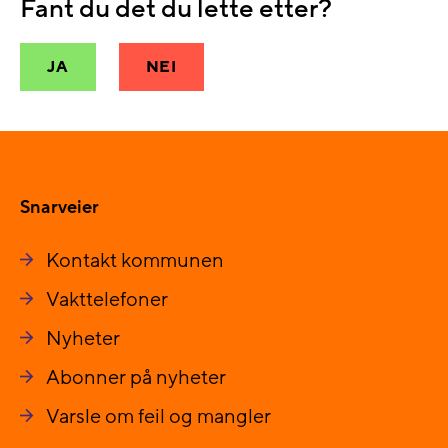
Fant du det du lette etter?
JA
NEI
Snarveier
Kontakt kommunen
Vakttelefoner
Nyheter
Abonner på nyheter
Varsle om feil og mangler