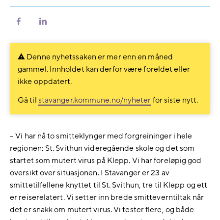
Del
Del
på
på
Facebook
LinkedIn
Denne nyhetssaken er mer enn en måned
gammel. Innholdet kan derfor være foreldet eller
ikke oppdatert.
Gå til
stavanger.kommune.no/nyheter
for siste nytt.
– Vi har nå to smitteklynger med forgreininger i hele
regionen; St. Svithun videregående skole og det som
startet som mutert virus på Klepp. Vi har foreløpig god
oversikt over situasjonen. I Stavanger er 23 av
smittetilfellene knyttet til St. Svithun, tre til Klepp og ett
er reiserelatert. Vi setter inn brede smitteverntiltak når
det er snakk om mutert virus. Vi tester flere, og både