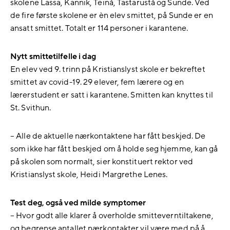
skolene Lassa, Kannik, Teinå, Tastarustå og Sunde. Ved
de fire første skolene er èn elev smittet, på Sunde er en
ansatt smittet. Totalt er 114 personer i karantene.
Nytt smittetilfelle i dag
En elev ved 9. trinn på Kristianslyst skole er bekreftet
smittet av covid-19. 29 elever, fem lærere og en
lærerstudent er satt i karantene. Smitten kan knyttes til
St. Svithun.
– Alle de aktuelle nærkontaktene har fått beskjed. De
som ikke har fått beskjed om å holde seg hjemme, kan gå
på skolen som normalt, sier konstituert rektor ved
Kristianslyst skole, Heidi Margrethe Lenes.
Test deg, også ved milde symptomer
– Hvor godt alle klarer å overholde smitteverntiltakene,
og begrense antallet nærkontakter vil være med på å