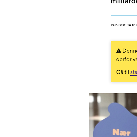
milliard
Publisert:
14.12
Denne
derfor v
Gå til
st