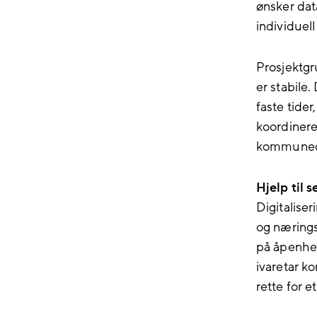
ønsker dat
individuel
Prosjektgr
er stabile.
faste tide
koordineres
kommuned
Hjelp til s
Digitaliser
og næringsl
på åpenhet
ivaretar 
rette for et