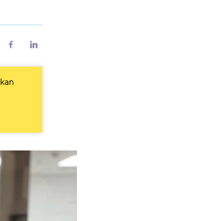
riv
Del
Del
på
på
Facebook
LinkedIn
 kan