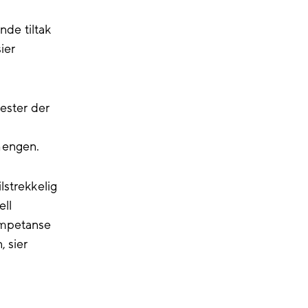
de tiltak
ier
nester der
hengen.
lstrekkelig
ell
ompetanse
, sier