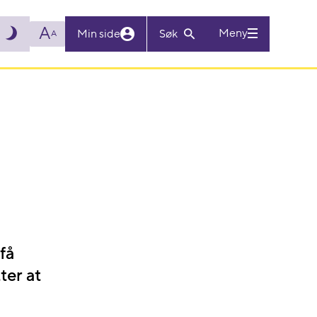
A
Meny
Min side
Søk
A
få
ter at