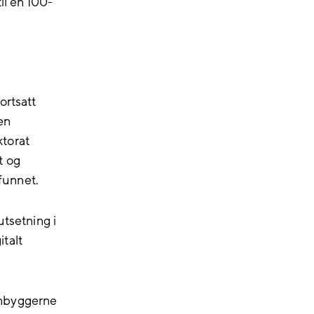
il en 100-
ortsatt
 en
torat
t og
mfunnet.
utsetning i
talt
innbyggerne