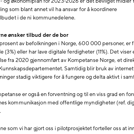
s- og økonomiplan for 2023-2026 er det bevilget midler t
ling som blant annet vil ha ansvar for å koordinere
ilbudet i de ni kommunedelene.
ne ønsker tilbud der de bor
prosent av befolkningen i Norge, 600 000 personer, er f
le (3%) eller har lave digitale ferdigheter (11%). Det viser
se fra 2020 gjennomført av Kompetanse Norge, et direk
Kunnskapsdepartementet. Samtidig blir bruk av internet
sninger stadig viktigere for å fungere og delta aktivt i sa
petanse er også en forventning og til en viss grad en for
es kommunikasjon med offentlige myndigheter (ref. digi
.
ne som vi har gjort oss i pilotprosjektet forteller oss at 