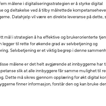
fem målene i digitaliseringsstrategien er å styrke digital
 og deltakelse ved å tilby målrettede kompetanseheven
gerne. Datahjelp vil være en direkte leveranse på dette, s
tt mål i strategien å ha effektive og brukerorienterte tje
egger til rette for økende grad av selvbetjening og
ring. Selvbetjening er et viktig begrep i denne sammen
disse målene er det helt avgjørende at innbyggerne har ti
petanse slik at alle innbyggere får samme mulighet til re
g. Dette må sikres gjennom opplæring for økt digital k
byggerne finner informasjon, forstår den og kan bruke den