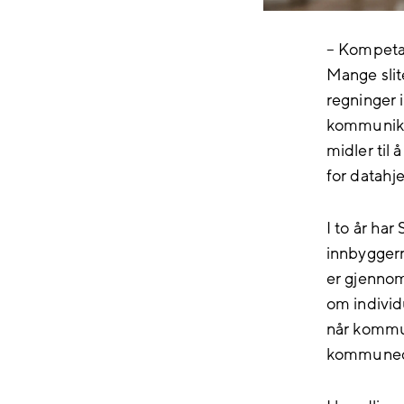
– Kompetan
Mange slit
regninger i
kommunikas
midler til
for datahj
I to år ha
innbyggern
er gjennom
om individ
når kommun
kommuned