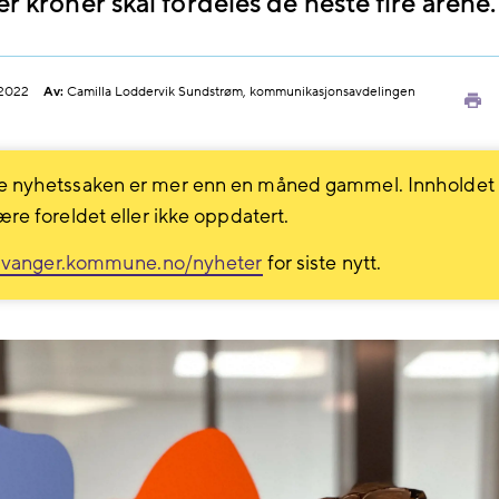
er kroner skal fordeles de neste fire årene.
.2022
Av:
Camilla Loddervik Sundstrøm, kommunikasjonsavdelingen
Sk
ut
 nyhetssaken er mer enn en måned gammel. Innholdet
ære foreldet eller ikke oppdatert.
avanger.kommune.no/nyheter
for siste nytt.