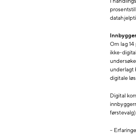
I handling
prosentstil
datahjelpt
Innbygger
Om lag 14 
ikke-digita
undersøkel
underlagt 
digitale lø
Digital kom
innbyggern
førstevalg)
– Erfaringe