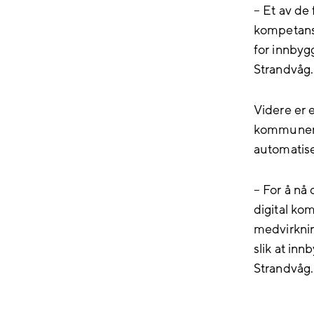
– Et av de 
kompetanse
for innbyg
Strandvåg.
Videre er e
kommunen l
automatise
– For å nå 
digital kom
medvirknin
slik at inn
Strandvåg.