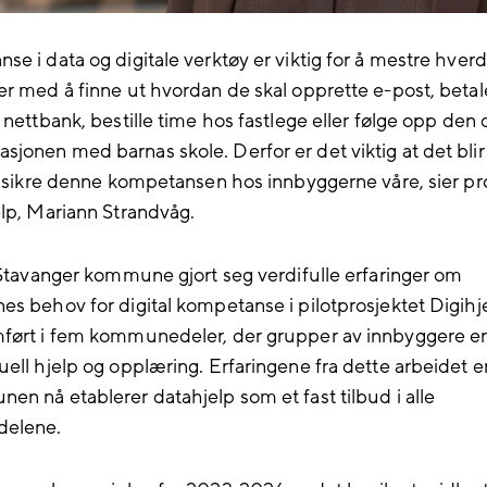
se i data og digitale verktøy er viktig for å mestre hver
er med å finne ut hvordan de skal opprette e-post, betal
 nettbank, bestille time hos fastlege eller følge opp den d
jonen med barnas skole. Derfor er det viktig at det blir 
 å sikre denne kompetansen hos innbyggerne våre, sier pr
elp, Mariann Strandvåg.
r Stavanger kommune gjort seg verdifulle erfaringer om
es behov for digital kompetanse i pilotprosjektet Digihje
ført i fem kommunedeler, der grupper av innbyggere er 
uell hjelp og opplæring. Erfaringene fra dette arbeidet e
en nå etablerer datahjelp som et fast tilbud i alle
elene.