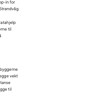
p-in for
 Strandvåg.
datahjelp
rne til
å
nnbyggerne
legge vekt
etanse
ge til