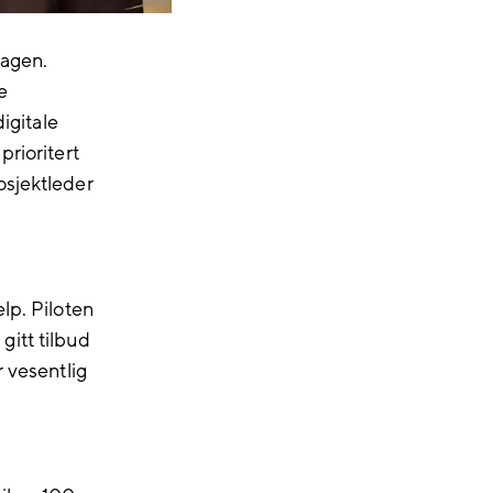
dagen.
e
igitale
prioritert
osjektleder
lp. Piloten
gitt tilbud
r vesentlig