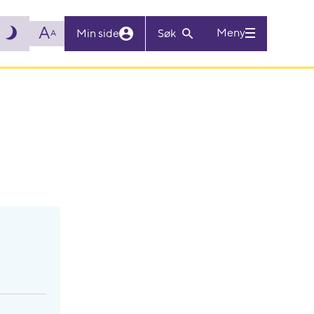
A
Meny
Min side
Søk
A