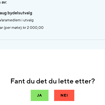
 av:
aug bydelsutvalg
 Varamedlem i utvalg
r (per møte): kr 2 000,00
Fant du det du lette etter?
JA
NEI