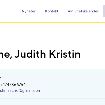
Nyheter
Kontakt
Aktivitetskalender
e, Judith Kristin
k
: +4747366764
istin.asche@​gmail.com