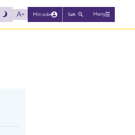
A
Meny
Min side
Søk
A