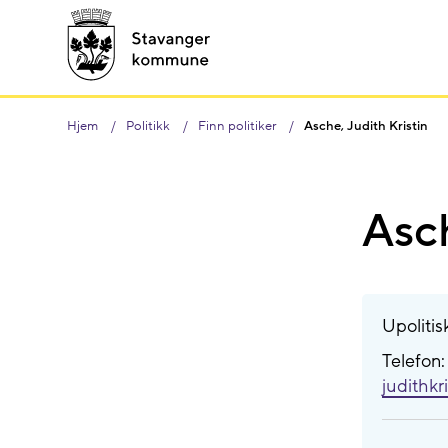
Hjem
Politikk
Finn politiker
Asche, Judith Kristin
Asch
Upolitis
Telefon
judithkr