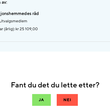
 av:
sjonshemmedes råd
: Utvalgsmedlem
r (årlig): kr 25 109,00
Fant du det du lette etter?
JA
NEI