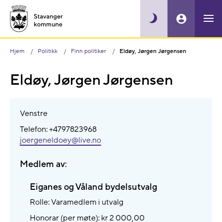
Hjem
Politikk
Finn politiker
Eldøy, Jørgen Jørgensen
Eldøy, Jørgen Jørgensen
Venstre
Telefon: +4797823968
joergeneldoey@​live.no
Medlem av:
Eiganes og Våland bydelsutvalg
Rolle: Varamedlem i utvalg
Honorar (per møte): kr 2 000,00