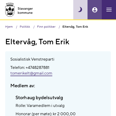
Hjem
Politikk
Finn politiker
Eltervåg, Tom Erik
Eltervåg, Tom Erik
Sosialistisk Venstreparti
Telefon: +4748287881
tomerikelt@​gmail.com
Medlem av:
Storhaug bydelsutvalg
Rolle: Varamedlem i utvalg
Honorar (per møte): kr 2 000,00