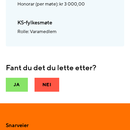
Honorar (per møte): kr 3 000,00
KS-fylkesmøte
Rolle: Varamedlem
Fant du det du lette etter?
JA
NEI
Snarveier