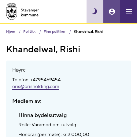
Hjem
Politikk
Finn politiker
Khandelwal, Rishi
Khandelwal, Rishi
Høyre
Telefon: +4795469454
oris@​orisholding.com
Medlem av:
Hinna bydelsutvalg
Rolle: Varamedlem i utvalg
Honorar (per møte): kr 2 000,00