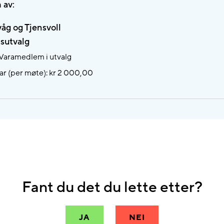
 av:
våg og Tjensvoll
sutvalg
 Varamedlem i utvalg
r (per møte): kr 2 000,00
Fant du det du lette etter?
JA
NEI