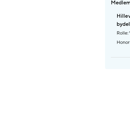
Medlem
Hille
bydel
Rolle:
Honora