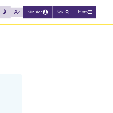
A
Meny
Min side
Søk
A