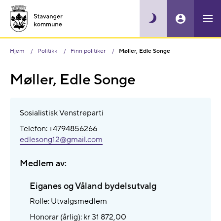
Hjem
Politikk
Finn politiker
Møller, Edle Songe
Møller, Edle Songe
Sosialistisk Venstreparti
Telefon: +4794856266
edlesong12@​gmail.com
Medlem av:
Eiganes og Våland bydelsutvalg
Rolle: Utvalgsmedlem
Honorar (årlig): kr 31 872,00