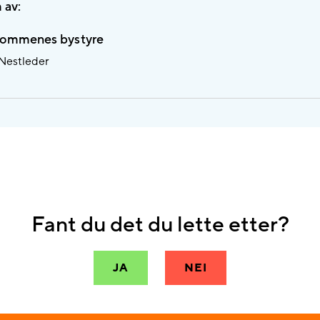
 av:
ommenes bystyre
 Nestleder
Fant du det du lette etter?
JA
NEI