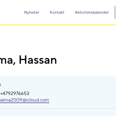
Nyheter
Kontakt
Aktivitetskalender
ma, Hassan
k
: +4792976653
naima2009@​icloud.com