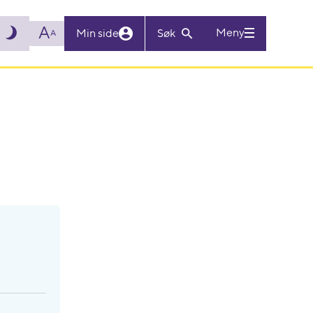
A
Meny
Min side
Søk
A