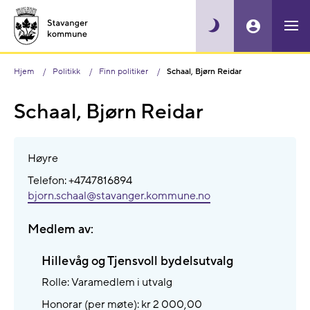
Hjem
Politikk
Finn politiker
Schaal, Bjørn Reidar
Schaal, Bjørn Reidar
Høyre
Telefon: +4747816894
bjorn.schaal@​stavanger.kommune.no
Medlem av:
Hillevåg og Tjensvoll bydelsutvalg
Rolle: Varamedlem i utvalg
Honorar (per møte): kr 2 000,00