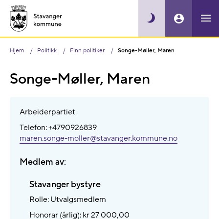
Hjem
Politikk
Finn politiker
Songe-Møller, Maren
Songe-Møller, Maren
Arbeiderpartiet
Telefon: +4790926839
maren.songe-moller@​stavanger.kommune.no
Medlem av:
Stavanger bystyre
Rolle: Utvalgsmedlem
Honorar (årlig): kr 27 000,00