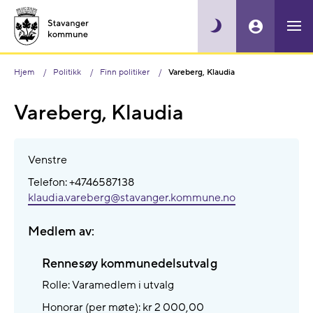
Hjem
Politikk
Finn politiker
Vareberg, Klaudia
Vareberg, Klaudia
Venstre
Telefon: +4746587138
klaudia.vareberg@​stavanger.kommune.no
Medlem av:
Rennesøy kommunedelsutvalg
Rolle: Varamedlem i utvalg
Honorar (per møte): kr 2 000,00