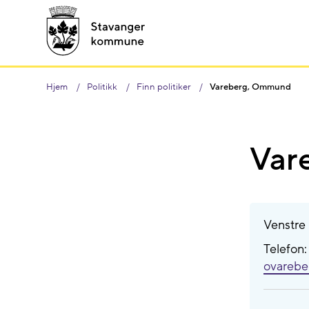
Hjem
Politikk
Finn politiker
Vareberg, Ommund
Var
Venstre
Telefon
ovareb