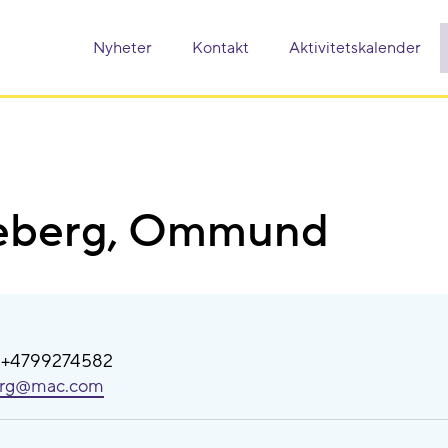
Nyheter
Kontakt
Aktivitetskalender
eberg, Ommund
: +4799274582
erg@​mac.com