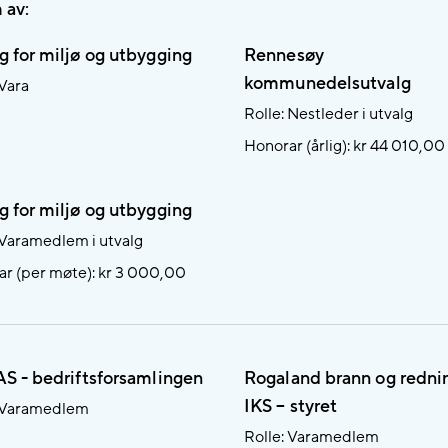
 av:
g for miljø og utbygging
Rennesøy
kommunedelsutvalg
 Vara
Rolle: Nestleder i utvalg
Honorar (årlig): kr 44 010,00
g for miljø og utbygging
 Varamedlem i utvalg
r (per møte): kr 3 000,00
AS - bedriftsforsamlingen
Rogaland brann og redni
IKS – styret
: Varamedlem
Rolle: Varamedlem