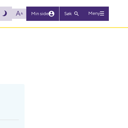
A
Meny
Min side
Søk
A