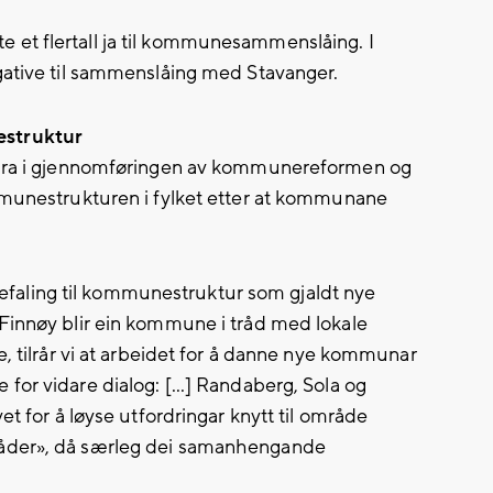
et flertall ja til kommunesammenslåing. I
gative til sammenslåing med Stavanger.
estruktur
bidra i gjennomføringen av kommunereformen og
ommunestrukturen i fylket etter at kommunane
aling til kommunestruktur som gjaldt nye
Finnøy blir ein kommune i tråd med lokale
 tilrår vi at arbeidet for å danne nye kommunar
or vidare dialog: [...] Randaberg, Sola og
 for å løyse utfordringar knytt til område
åder», då særleg dei samanhengande