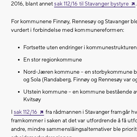
2016, blant annet
sak 112/16 til Stavanger bystyre
.
For kommunene Finnøy, Rennesøy og Stavanger ble
vurdert i forbindelse med kommunereformen:
Fortsette uten endringer i kommunestrukturen
En stor regionkommune
Nord-Jæren kommune – en storbykommune be
og Sola (Randaberg, Finnøy og Rennesøy var o
Utstein kommune – en kommune bestående a
Kvitsøy
I
sak 112/16
fra rådmannen i Stavanger framgår hv
framkommer i saken at det var utfordrende å få ut
andre, mindre sammenslåingsalternativer ble priori