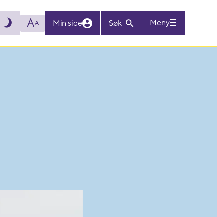
A
Meny
Min side
Søk
A