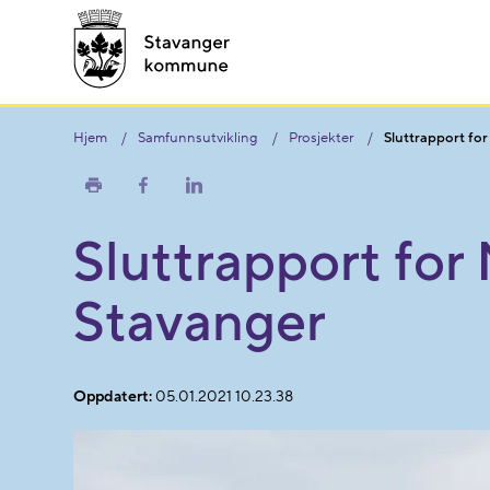
Hjem
Samfunnsutvikling
Prosjekter
Sluttrapport fo
Skriv
Del
Del
ut
på
på
Facebook
LinkedIn
Sluttrapport for
Stavanger
Oppdatert:
05.01.2021 10.23.38