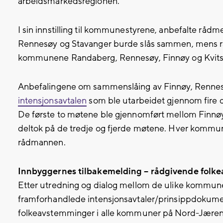
arbeidsmarkedsregionen.
I sin innstilling til kommunestyrene, anbefalte råd
Rennesøy og Stavanger burde slås sammen, mens r
kommunene Randaberg, Rennesøy, Finnøy og Kvitsø
Anbefalingene om sammenslåing av Finnøy, Rennesø
intensjonsavtalen
som ble utarbeidet gjennom fire
De første to møtene ble gjennomført mellom Fin
deltok på de tredje og fjerde møtene. Hver kommu
rådmannen.
Innbyggernes tilbakemelding – rådgivende folk
Etter utredning og dialog mellom de ulike kommun
framforhandlede intensjonsavtaler/prinsippdokume
folkeavstemminger i alle kommuner på Nord-Jæren