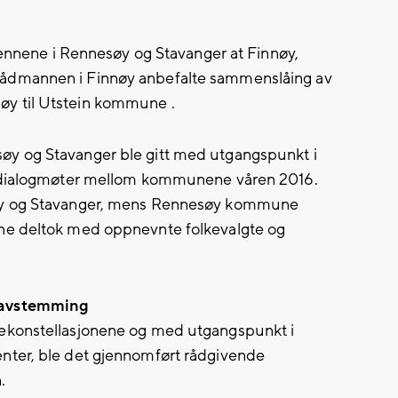
mennene i Rennesøy og Stavanger at Finnøy,
ådmannen i Finnøy anbefalte sammenslåing av
y til Utstein kommune .
y og Stavanger ble gitt med utgangspunkt i
 dialogmøter mellom kommunene våren 2016.
nøy og Stavanger, mens Rennesøy kommune
ne deltok med oppnevnte folkevalgte og
eavstemming
ekonstellasjonene og med utgangspunkt i
nter, ble det gjennomført rådgivende
.