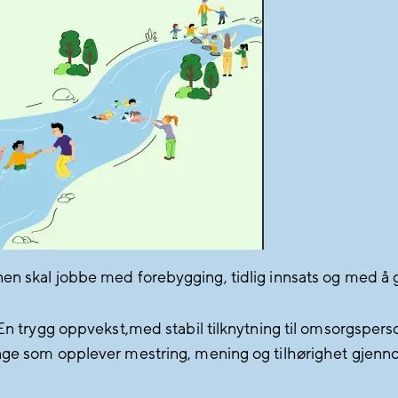
n skal jobbe med forebygging, tidlig innsats og med å gi
 En trygg oppvekst,med stabil tilknytning til omsorgspers
unge som opplever mestring, mening og tilhørighet gjenn