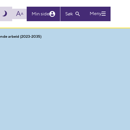
A
Meny
Min side
Søk
A
gende arbeid (2023-2035)