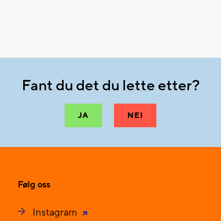
Fant du det du lette etter?
JA
NEI
Følg oss
Instagram