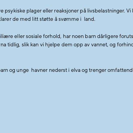
 psykiske plager eller reaksjoner på livsbelastninger. Vi ka
klarer de med litt støtte å svømme i land.
iære eller sosiale forhold, har noen barn dårligere foruts
 tidlig, slik kan vi hjelpe dem opp av vannet, og forhi
arn og unge havner nederst i elva og trenger omfattend