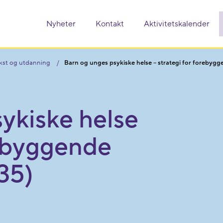
Nyheter
Kontakt
Aktivitetskalender
ekst og utdanning
Barn og unges psykiske helse – strategi for forebyg
ykiske helse
rebyggende
35)