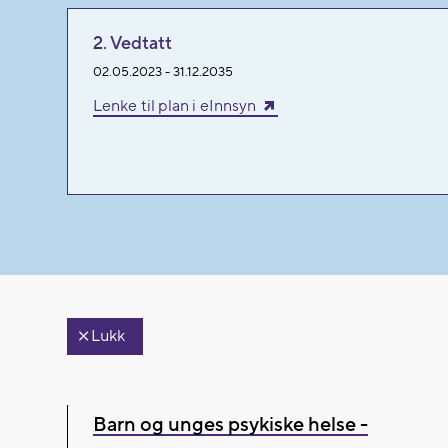
2. Vedtatt
02.05.2023 - 31.12.2035
Lenke til plan i eInnsyn
Lukk
Barn og unges psykiske helse -