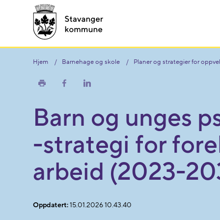
Hjem
Barnehage og skole
Planer og strategier for oppv
Skriv
Del
Del
ut
på
på
Facebook
LinkedIn
Barn og unges ps
-strategi for fo
arbeid (2023-20
Oppdatert:
15.01.2026 10.43.40