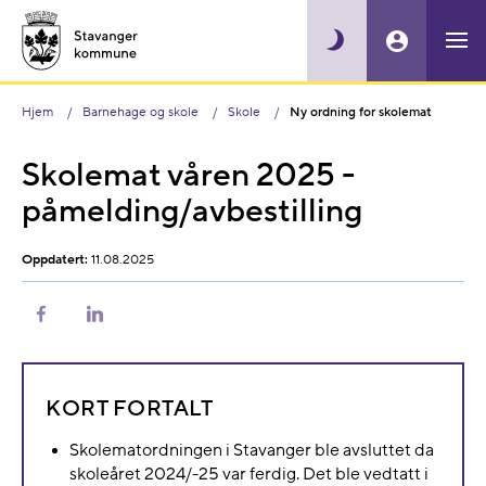
Hjem
Barnehage og skole
Skole
Ny ordning for skolemat
Skolemat våren 2025 -
påmelding/avbestilling
Oppdatert:
11.08.2025
Del
Del
på
på
Facebook
LinkedIn
KORT FORTALT
Skolematordningen i Stavanger ble avsluttet da
skoleåret 2024/-25 var ferdig. Det ble vedtatt i