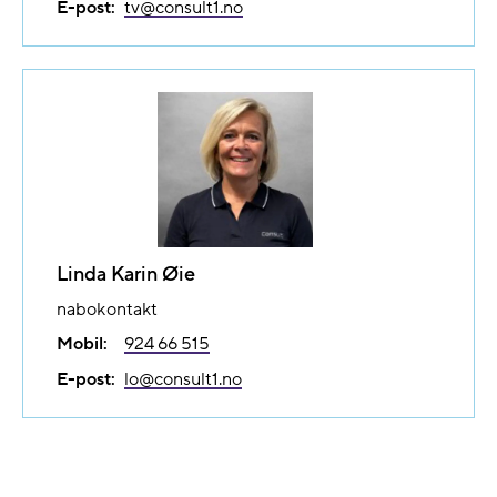
E-post:
tv@​consult1.no
Linda Karin Øie
nabokontakt
Mobil:
924 66 515
E-post:
lo@​consult1.no