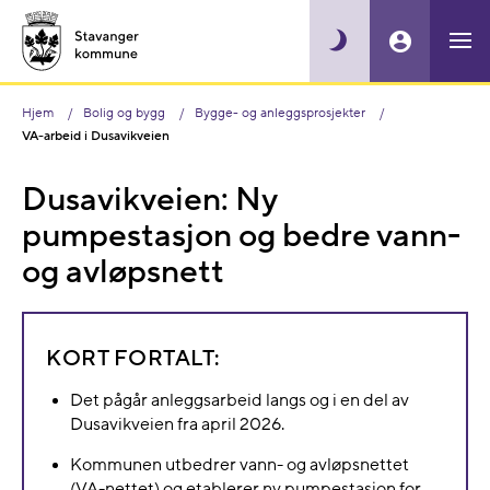
Hjem
Bolig og bygg
Bygge- og anleggsprosjekter
VA-arbeid i Dusavikveien
Dusavikveien: Ny
pumpestasjon og bedre vann-
og avløpsnett
KORT FORTALT:
Det pågår anleggsarbeid langs og i en del av
Dusavikveien fra april 2026.
Kommunen utbedrer vann- og avløpsnettet
(VA-nettet) og etablerer ny pumpestasjon for