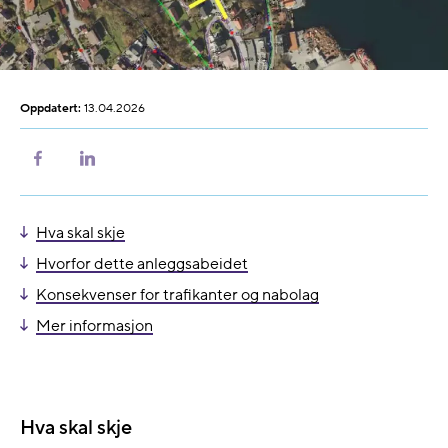
Oppdatert:
13.04.2026
Del
Del
på
på
Facebook
LinkedIn
Hva skal skje
Hvorfor dette anleggsabeidet
Konsekvenser for trafikanter og nabolag
Mer informasjon
Hva skal skje