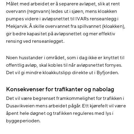
Målet med arbeidet er å separere avløpet, slik at rent
overvann (regnvann) ledes ut i sjøen, mens kloakken
pumpes videre i avløpsnettet til IVARs renseanlegg i
Mekjarvik. Å skille overvannet fra spillvannet (kloakken),
gir bedre kapasitet på avløpsnettet og mer effektiv
rensing ved renseanlegget.
Noen husstander i området, som i dag ikke er knyttet til
offentlig avløp, skal kobles til når avløpsnettet fornyes.
Det vil gi mindre kloakkutslipp direkte ut i Byfjorden.
Konsekvenser for trafikanter og nabolag
Det vil være begrenset framkommelighet for trafikken i
Dusavikveien mens arbeidet pågår. Ett kjørefelt vil være
åpent hele døgnet og trafikken reguleres med lys i
byggeperioden.