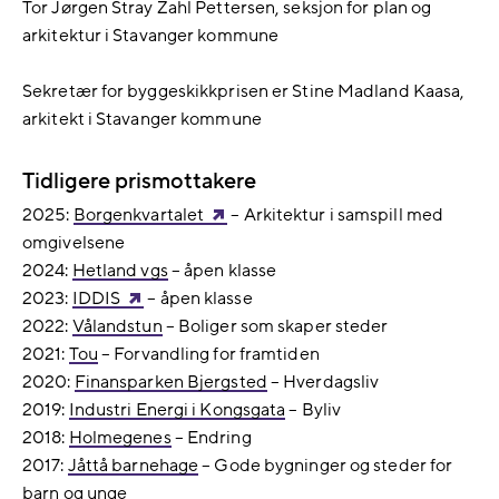
Tor Jørgen Stray Zahl Pettersen, seksjon for plan og
arkitektur i Stavanger kommune
Sekretær for byggeskikkprisen er Stine Madland Kaasa,
arkitekt i Stavanger kommune
Tidligere prismottakere
2025:
Borgenkvartalet
– Arkitektur i samspill med
omgivelsene
2024:
Hetland vgs
– åpen klasse
2023:
IDDIS
– åpen klasse
2022:
Vålandstun
– Boliger som skaper steder
2021:
Tou
– Forvandling for framtiden
2020:
Finansparken Bjergsted
– Hverdagsliv
2019:
Industri Energi i Kongsgata
– Byliv
2018:
Holmegenes
– Endring
2017:
Jåttå barnehage
– Gode bygninger og steder for
barn og unge