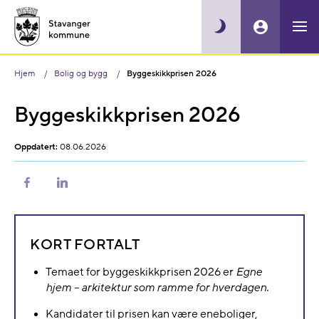
Hjem
Bolig og bygg
Byggeskikkprisen 2026
Byggeskikkprisen 2026
Oppdatert:
08.06.2026
Del
Del
på
på
Facebook
LinkedIn
KORT FORTALT
Temaet for byggeskikkprisen 2026 er
Egne
hjem – arkitektur som ramme for hverdagen.
Kandidater til prisen kan være eneboliger,