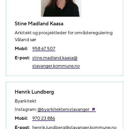
Stine Madland Kaasa
Arkitekt og prosjektleder for områderegulering
Våland sør
Mobil:
958 67 507
E-post:
stine.madland.kaasa@​
stavanger.kommune.no
Henrik Lundberg
Byarkitekt
Instagram:
@byarkitektenistavanger
Mobil:
970 23 886
E-post:
henrik.lundberg@​stavanger.kommune.no