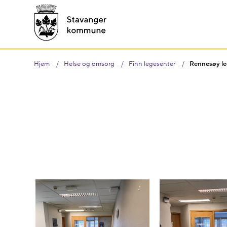
Hjem
Helse og omsorg
Finn legesenter
Rennesøy l