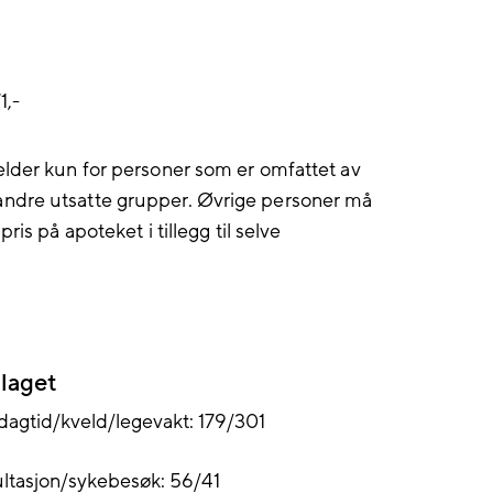
1,-
elder kun for personer som er omfattet av
ndre utsatte grupper. Øvrige personer må
is på apoteket i tillegg til selve
nlaget
dagtid/kveld/legevakt: 179/301
sultasjon/sykebesøk: 56/41