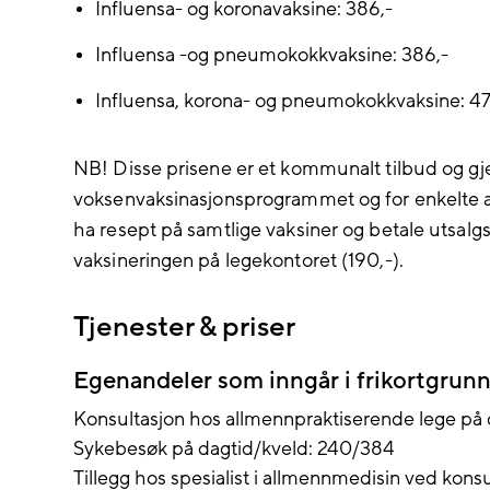
Influensa- og koronavaksine: 386,-
Influensa -og pneumokokkvaksine: 386,-
Influensa, korona- og pneumokokkvaksine: 47
NB! Disse prisene er et kommunalt tilbud og gj
voksenvaksinasjonsprogrammet og for enkelte a
ha resept på samtlige vaksiner og betale utsalgspr
vaksineringen på legekontoret (190,-).
Tjenester & priser
Egenandeler som inngår i frikortgrun
Konsultasjon hos allmennpraktiserende lege på 
Sykebesøk på dagtid/kveld: 240/384
Tillegg hos spesialist i allmennmedisin ved kon