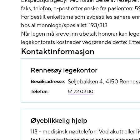
Ekspedisjonsgebyr ved forsendelse av resepter, r
faks, telefon, e-post etter ønske fra pasienten: 5
For bestilt enkelttime som avbestilles senere enn 
hos allmennlege/spesialist: 193/313
Når legen må kreve inn ubetalt honorar kan legen 
legekontorets kostnader vedrørende dette: Ette
Kontaktinformasjon
Rennesøy legekontor
Besøksadresse:
Seljebakken 4
4150
Rennes
Telefon:
51 72 02 80
Øyeblikkelig hjelp
113 - medisinsk nødtelefon. Ved akutt eller l