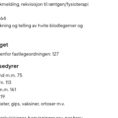
kmelding, rekvisisjon til røntgen/fysioterapi
 64
ning og telling av hvite blodlegemer og
aget
tenfor fastlegeordningen: 127
osedyrer
ind m.m. 75
m. 113
 m.m. 161
219
teter, gips, vaksiner, ortoser m.v.