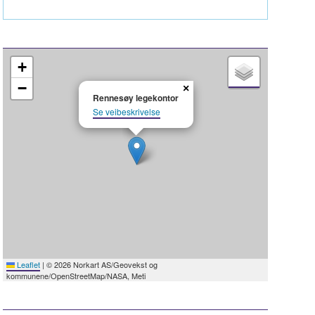
+
−
×
Rennesøy legekontor
Se veibeskrivelse
Leaflet
|
© 2026 Norkart AS/Geovekst og
kommunene/OpenStreetMap/NASA, Meti