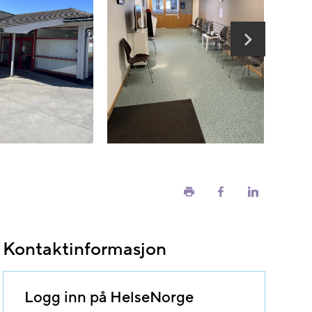
Skriv
Del
Del
ut
på
på
Facebook
LinkedIn
Kontaktinformasjon
Logg inn på HelseNorge