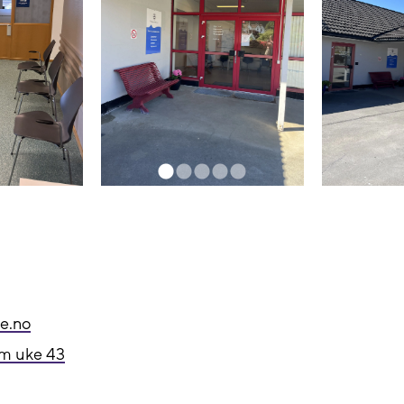
ge.no
o.m uke 43