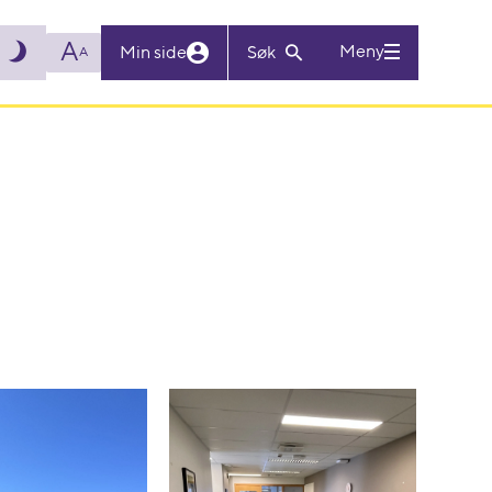
A
Meny
Min side
Søk
A