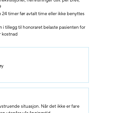
ekvisisjoner, henvisninger osv. per brev,
9
24 timer før avtalt time eller ikke benyttes
i tillegg til honoraret belaste pasienten for
r kostnad
øy
ivstruende situasjon. Når det ikke er fare