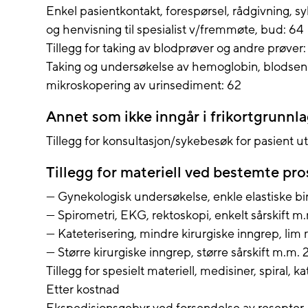
Enkel pasientkontakt, forespørsel, rådgivning, sy
og henvisning til spesialist v/fremmøte, bud: 64
Tillegg for taking av blodprøver og andre prøver:
Taking og undersøkelse av hemoglobin, blodsenk
mikroskopering av urinsediment: 62
Annet som ikke inngår i frikortgrunnl
Tillegg for konsultasjon/sykebesøk for pasient u
Tillegg for materiell ved bestemte pr
--- Gynekologisk undersøkelse, enkle elastiske b
--- Spirometri, EKG, rektoskopi, enkelt sårskift m.
--- Kateterisering, mindre kirurgiske inngrep, lim
--- Større kirurgiske inngrep, større sårskift m.m. 
Tillegg for spesielt materiell, medisiner, spiral, ka
Etter kostnad